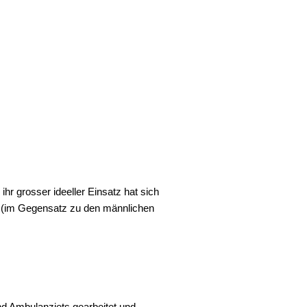
 ihr grosser ideeller Einsatz hat sich
g (im Gegensatz zu den männlichen
nd Ambulanzjets gearbeitet und