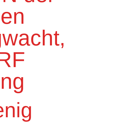
hen
gwacht,
DRF
ung
enig