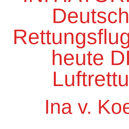
Deutsc
Rettungsflu
heute 
Luftrett
Ina v. Ko