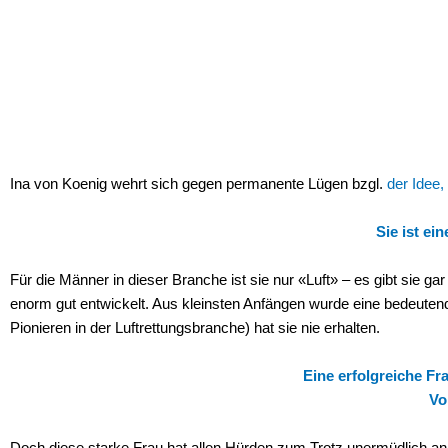
Ina von Koenig wehrt sich gegen permanente Lügen bzgl.
der Idee,
Sie ist ei
Für die Männer in dieser Branche ist sie nur «Luft» – es gibt sie gar 
enorm gut entwickelt. Aus kleinsten Anfängen wurde eine bedeute
Pionieren in der Luftrettungsbranche) hat sie nie erhalten.
Eine erfolgreiche Fr
Vo
Doch diese starke Frau hat allen Hürden zum Trotz unermüdlich an